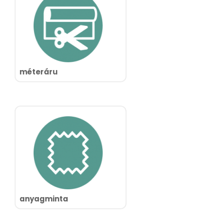
méteráru
anyagminta