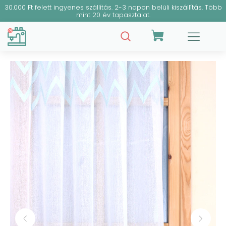
30.000 Ft felett ingyenes szállítás. 2-3 napon belüli kiszállítás. Több
mint 20 év tapasztalat.