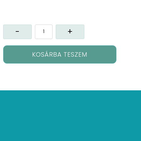
Gx-
Milla
függöny
mennyiség
KOSÁRBA TESZEM