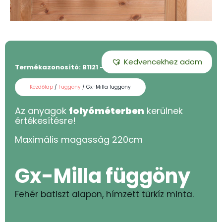
Kedvencekhez adom
Termékazonosító:
B1121 - 220
Kezdőlap
/
Függöny
/ Gx-Milla függöny
Az anyagok
folyóméterben
kerülnek
értékesítésre!
Maximális magasság
220
cm
Gx-Milla függöny
Fehér batiszt alapon, hímzett türkíz minta.