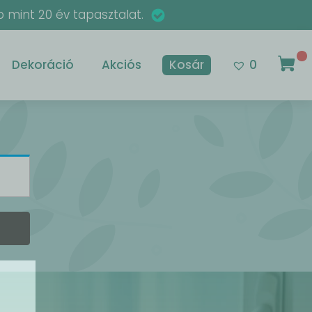
 mint 20 év tapasztalat.
Dekoráció
Akciós
Kosár
0