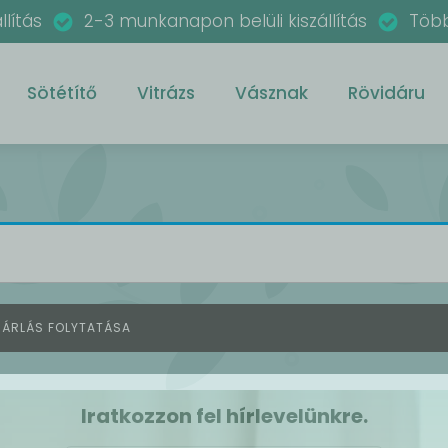
llítás
2-3 munkanapon belüli kiszállítás
Több
Sötétítő
Vitrázs
Vásznak
Rövidáru
ÁRLÁS FOLYTATÁSA
Iratkozzon fel hírlevelünkre.