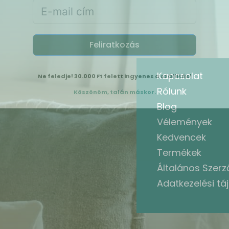
Feliratkozás
Kapcsolat
Ne feledje! 30.000 Ft felett ingyenes a szállítás!
Rólunk
Köszönöm, talán máskor.
Blog
Vélemények
Kedvencek
Termékek
Általános Szerző
Adatkezelési tá