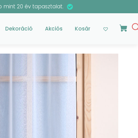
 mint 20 év tapasztalat.
Dekoráció
Akciós
Kosár