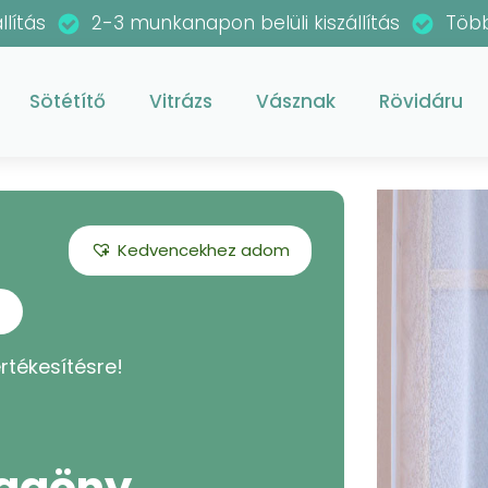
llítás
2-3 munkanapon belüli kiszállítás
Több
Sötétítő
Vitrázs
Vásznak
Rövidáru
Kedvencekhez adom
rtékesítésre!
üggöny