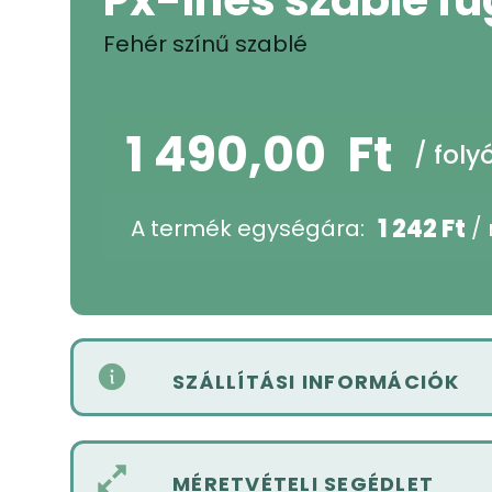
Fehér színű szablé
1 490,00
Ft
/ fol
1 242
Ft
A termék egységára:
/
SZÁLLÍTÁSI INFORMÁCIÓK
MÉRETVÉTELI SEGÉDLET