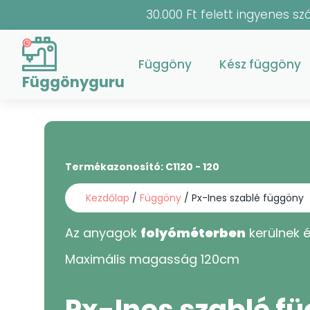
30.000 Ft felett ingyenes szá
Függöny
Kész függöny
Függönyguru
Termékazonosító:
C1120 - 120
Kezdőlap
/
Függöny
/ Px-Ines szablé függöny
Az anyagok
folyóméterben
kerülnek é
Maximális magasság
120
cm
Px-Ines szablé f