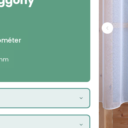
yóméter
 nm