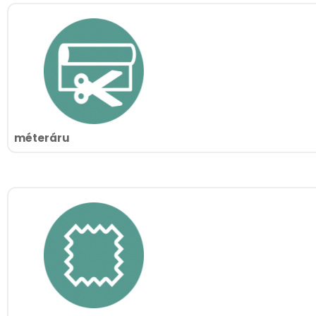
méteráru