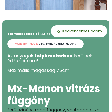
Kedvencekhez adom
Termékazonosító:
A1176 - 75
Kezdőlap
/
Vitrázs
/ Mx-Manon vitrázs függöny
Az anyagok
folyóméterben
kerülnek
értékesítésre!
Maximális magasság
75
cm
Mx-Manon vitrázs
függöny
Ecrü színű vitrage függöny, vastagabb szál