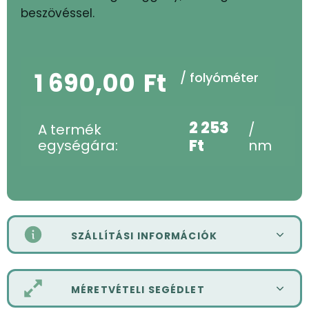
beszövéssel.
1 690,00
Ft
/ folyóméter
2 253
A termék
/
Ft
egységára:
nm
SZÁLLÍTÁSI INFORMÁCIÓK
MÉRETVÉTELI SEGÉDLET