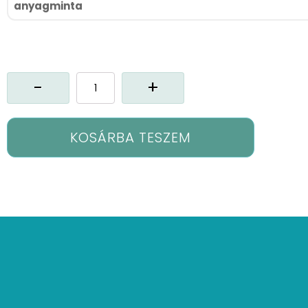
anyagminta
Mx-
Manon
vitrázs
függöny
mennyiség
KOSÁRBA TESZEM