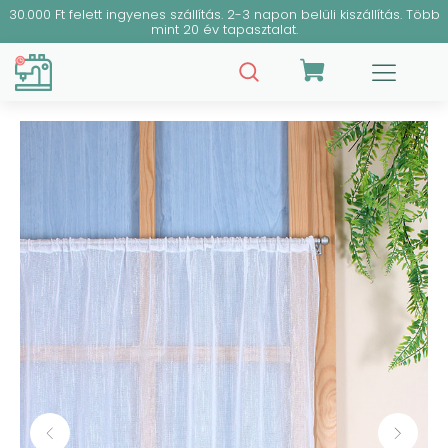
30.000 Ft felett ingyenes szállítás. 2-3 napon belüli kiszállítás. Több
mint 20 év tapasztalat.