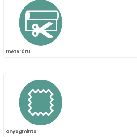
méteráru
anyagminta