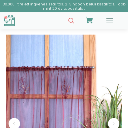
30.000 Ft felett ingyenes szállítás. 2-3 napon belüli kiszállítás. Több
mint 20 év tapasztalat.