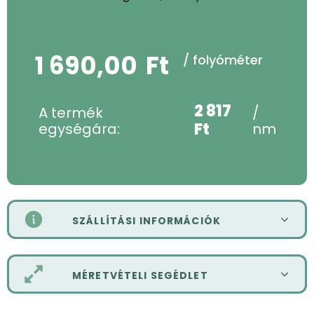
1 690,00
Ft
/ folyóméter
2 817
A termék
/
Ft
egységára:
nm
SZÁLLÍTÁSI INFORMÁCIÓK
MÉRETVÉTELI SEGÉDLET