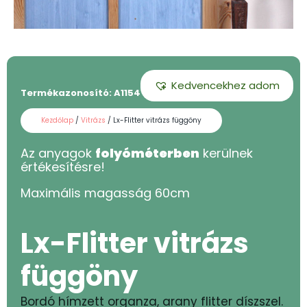
Kedvencekhez adom
Termékazonosító:
A1154 - 60
Kezdőlap
/
Vitrázs
/ Lx-Flitter vitrázs függöny
Az anyagok
folyóméterben
kerülnek
értékesítésre!
Maximális magasság
60
cm
Lx-Flitter vitrázs
függöny
Bordó hímzett organza, arany flitter díszszel.