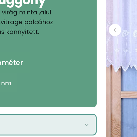
virág minta ,alul
 ,vitrage pálcához
s könnyített.
yóméter
/ nm