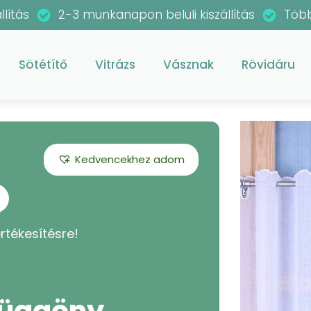
llítás
2-3 munkanapon belüli kiszállítás
Több
Sötétítő
Vitrázs
Vásznak
Rövidáru
Kedvencekhez adom
rtékesítésre!
 függöny