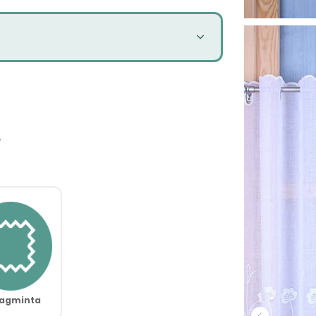
A
agminta