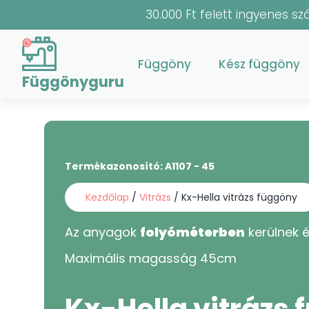
30.000 Ft felett ingyenes szá
Függöny
Kész függöny
Függönyguru
Termékazonosító:
A1107 - 45
Kezdőlap
/
Vitrázs
/ Kx-Hella vitrázs függöny
Az anyagok
folyóméterben
kerülnek é
Maximális magasság
45
cm
Kx-Hella vitrázs