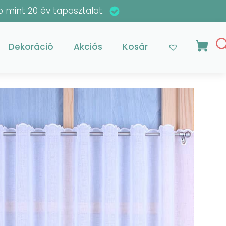
 mint 20 év tapasztalat.
Dekoráció
Akciós
Kosár