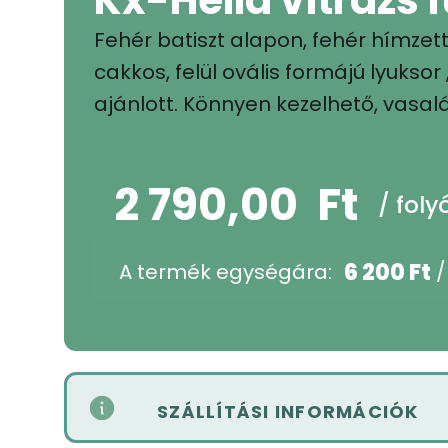
Fehér batiszt alapon, fehér hímzett 
cakkos, felül ovális formájú lyuksor
ajánlott. Könnyen kezelhető, vasalá
2 790,00
Ft
/ fol
6 200
Ft
A termék egységára:
SZÁLLÍTÁSI INFORMÁCIÓK