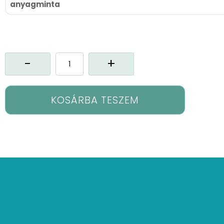
anyagminta
Lx-
Manon
vitrázs
függöny
mennyiség
KOSÁRBA TESZEM