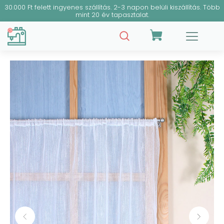
30.000 Ft felett ingyenes szállítás. 2-3 napon belüli kiszállítás. Több
mint 20 év tapasztalat.