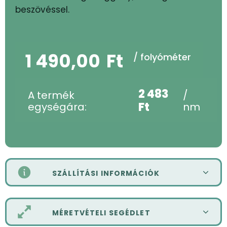
beszövéssel.
1 490,00
Ft
/ folyóméter
2 483
A termék
/
Ft
egységára:
nm
SZÁLLÍTÁSI INFORMÁCIÓK
MÉRETVÉTELI SEGÉDLET