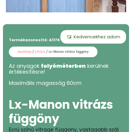
Kedvencekhez adom
Termékazonosító:
A1176 - 60
Kezdőlap
/
Vitrázs
/ Lx-Manon vitrázs függöny
Az anyagok
folyóméterben
kerülnek
értékesítésre!
Maximális magasság
60
cm
Lx-Manon vitrázs
függöny
Ecrü színű vitrage függöny, vastagabb szál