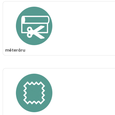
méteráru