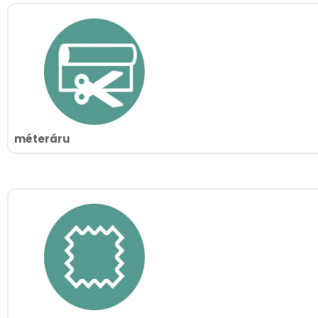
méteráru