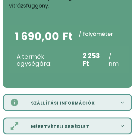
vitrázsfüggöny.
1 690,00
Ft
/ folyóméter
2 253
A termék
/
Ft
egységára:
nm
SZÁLLÍTÁSI INFORMÁCIÓK
MÉRETVÉTELI SEGÉDLET