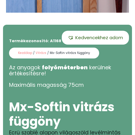
Kedvencekhez adom
Termékazonosító:
A1168 - 75
Kezdőlap
/
Vitrázs
/ Mx-Softin vitrázs függöny
Az anyagok
folyóméterben
kerülnek
értékesítésre!
Maximális magasság
75
cm
Mx-Softin vitrázs
függöny
Ecrü szablé alapon világoszöld levélmintás