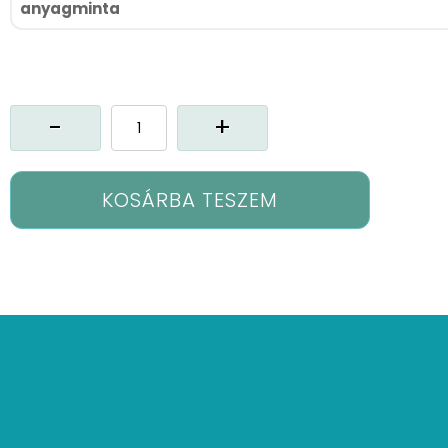
anyagminta
Mx-
Softin
vitrázs
függöny
mennyiség
KOSÁRBA TESZEM