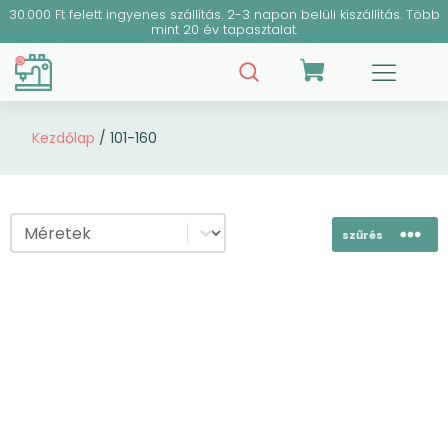
30.000 Ft felett ingyenes szállítás. 2-3 napon belüli kiszállítás. Több
mint 20 év tapasztalat.
Kezdőlap
/ 101-160
Select content
szűrés