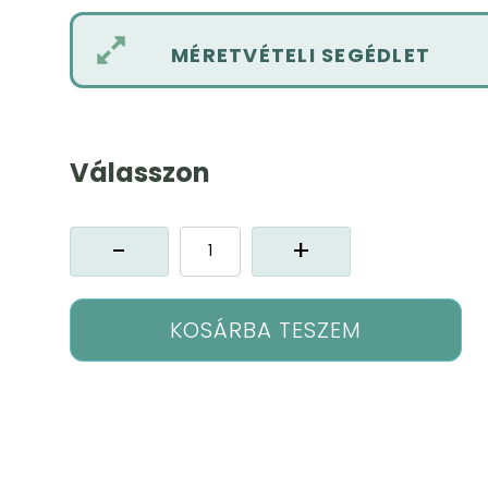
MÉRETVÉTELI SEGÉDLET
Válasszon
Laura
sötétítő
függöny
mennyiség
KOSÁRBA TESZEM