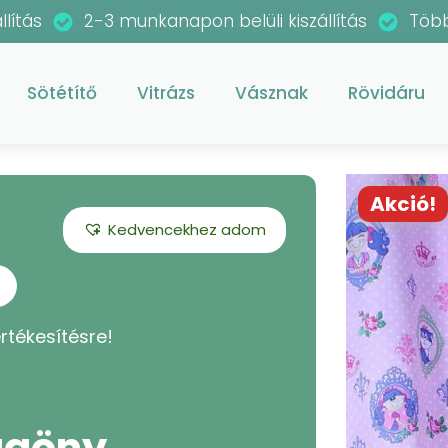
llítás
2-3 munkanapon belüli kiszállítás
Több
Sötétítő
Vitrázs
Vásznak
Rövidáru
Akció!
Kedvencekhez adom
rtékesítésre!
üggöny