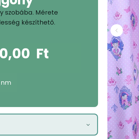
ny szobába. Mérete
esség készíthető.
90,00
Ft
 nm