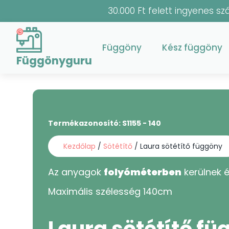
30.000 Ft felett ingyenes szá
Függöny
Kész függöny
Függönyguru
Termékazonosító:
S1155 - 140
Kezdőlap
/
Sötétítő
/ Laura sötétítő függöny
Az anyagok
folyóméterben
kerülnek é
Maximális szélesség
140
cm
Laura sötétítő f