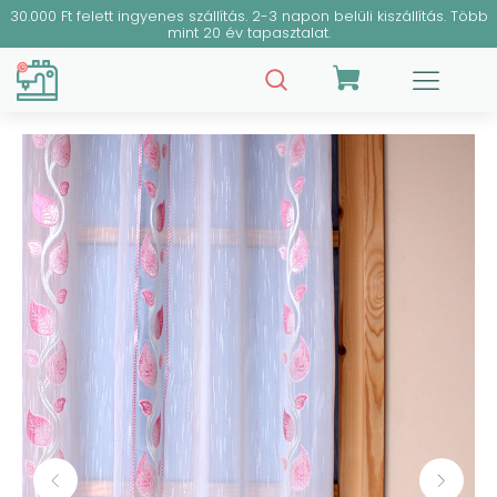
30.000 Ft felett ingyenes szállítás. 2-3 napon belüli kiszállítás. Több
mint 20 év tapasztalat.