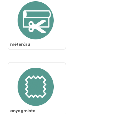
méteráru
anyagminta