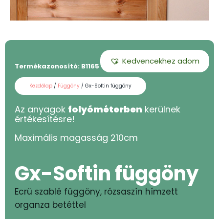
Kedvencekhez adom
Termékazonosító:
B1165 - 220
Kezdőlap
/
Függöny
/ Gx-Softin függöny
Az anyagok
folyóméterben
kerülnek
értékesítésre!
Maximális magasság
210
cm
Gx-Softin függöny
Ecrü szablé függöny, rózsaszín hímzett
organza betéttel