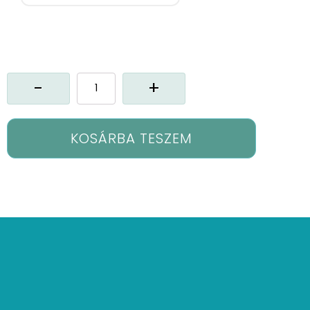
Gx-
Softin
függöny
mennyiség
KOSÁRBA TESZEM