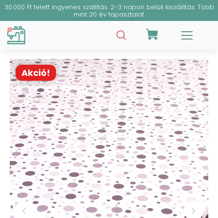
30.000 Ft felett ingyenes szállítás. 2-3 napon belüli kiszállítás. Több
mint 20 év tapasztalat.
Akció!