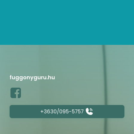
fuggonyguru.hu
+3630/095-5757