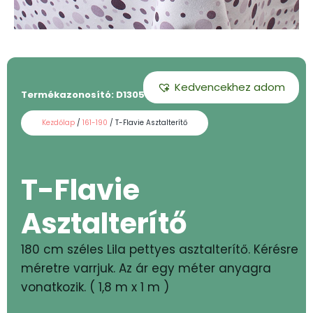
Kedvencekhez adom
Termékazonosító:
D1305 - 180
Kezdőlap
/
161-190
/ T-Flavie Asztalterítő
T-Flavie
Asztalterítő
180 cm széles Lila pettyes asztalterítő. Kérésre
méretre varrjuk. Az ár egy méter anyagra
vonatkozik. ( 1,8 m x 1 m )