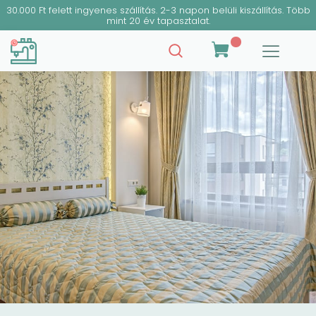
30.000 Ft felett ingyenes szállítás. 2-3 napon belüli kiszállítás. Több
mint 20 év tapasztalat.