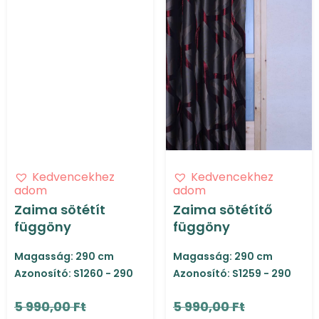
Kedvencekhez
Kedvencekhez
adom
adom
Zaima sötétít
Zaima sötétítő
függöny
függöny
Magasság: 290 cm
Magasság: 290 cm
Azonosító: S1260 - 290
Azonosító: S1259 - 290
5 990,00 Ft
5 990,00 Ft