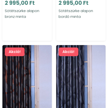
2 995,00 Ft
2 995,00 Ft
Sötétszürke alapon
Sötétszürke alapon
bronz minta
bordó minta
Akció!
Akció!