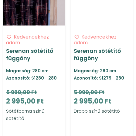
Kedvencekhez
Kedvencekhez
adom
adom
Serenan sötétítő
Serenan sötétítő
függöny
függöny
Magasság: 280 cm
Magasság: 280 cm
Azonosító: S1280 - 280
Azonosító: S1279 - 280
5 990,00 Ft
5 990,00 Ft
2 995,00 Ft
2 995,00 Ft
Sötétbarna színű
Drapp színű sötétítő
sötétítő