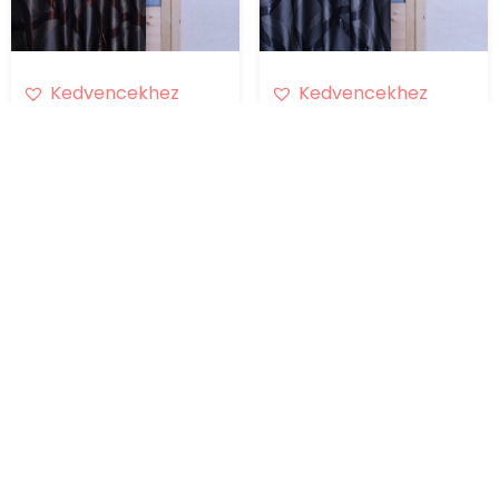
Kedvencekhez
Kedvencekhez
adom
adom
Zaima sötétítő
Zaima sötétítő
függöny
függöny
Magasság: 290 cm
Magasság: 290 cm
Azonosító: S1258 - 280
Azonosító: S1257 - 280
5 990,00 Ft
5 990,00 Ft
2 995,00 Ft
2 995,00 Ft
Sötétszürke alapon
Sötétszürke alapon
narancs minta
ezüst minta