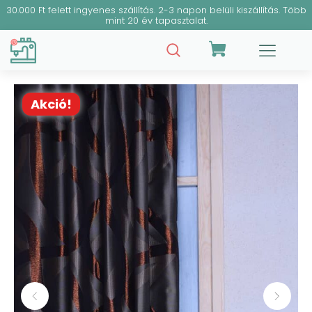
30.000 Ft felett ingyenes szállítás. 2-3 napon belüli kiszállítás. Több
mint 20 év tapasztalat.
Akció!