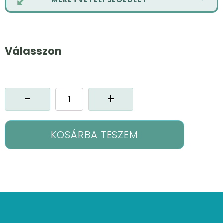
Válasszon
Zaima
sötétítő
függöny
mennyiség
KOSÁRBA TESZEM