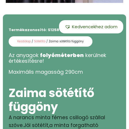
Kedvencekhez adom
Termékazonosító:
S1258 - 280
Kezdőlap
/
Sötétítő
/ Zaima sötétítő függöny
Az anyagok
folyóméterben
kerülnek
értékesítésre!
Maximális magasság
290
cm
Zaima sötétítő
függöny
A narancs minta fémes csillogó szállal
szőve.Jól sötétít,a minta forgatható