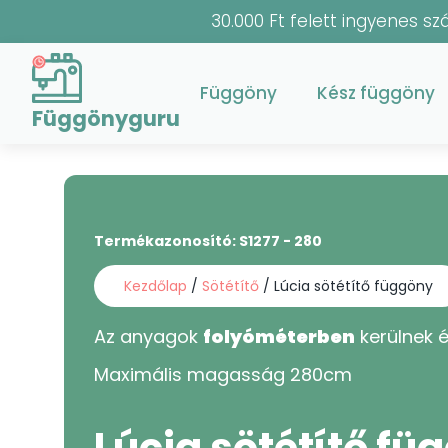
30.000 Ft felett ingyenes szá
Függöny
Kész függöny
Függönyguru
Termékazonosító:
S1277 - 280
Kezdőlap
/
Sötétítő
/ Lúcia sötétítő függöny
Az anyagok
folyóméterben
kerülnek é
Maximális magasság
280
cm
Lúcia sötétítő fü