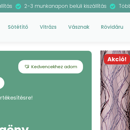
llítás
2-3 munkanapon belüli kiszállítás
Több
Sötétítő
Vitrázs
Vásznak
Rövidáru
Akció!
Kedvencekhez adom
rtékesítésre!
ggöny