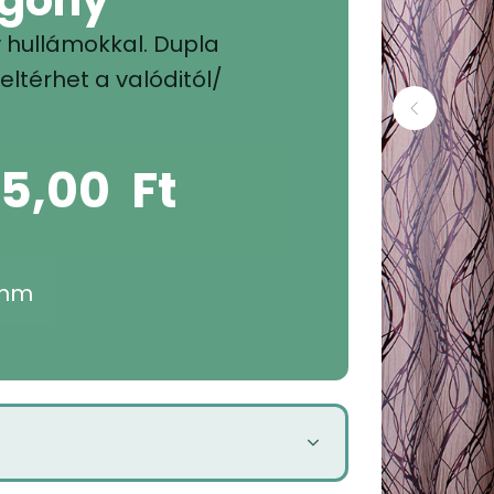
y hullámokkal. Dupla
ltérhet a valóditól/
95,00
Ft
 nm