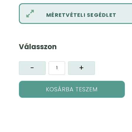
MÉRETVÉTELI SEGÉDLET
Válasszon
Lúcia
sötétítő
függöny
mennyiség
KOSÁRBA TESZEM