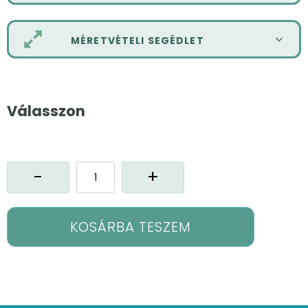
MÉRETVÉTELI SEGÉDLET
Válasszon
Lúcia
sötétítő
függöny
mennyiség
KOSÁRBA TESZEM