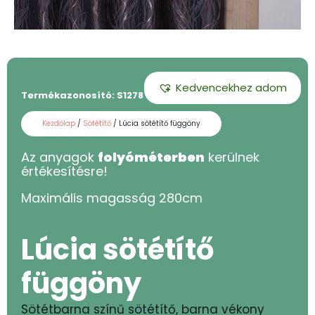
Kedvencekhez adom
Termékazonosító:
S1278 - 280
Kezdőlap
/
Sötétítő
/ Lúcia sötétítő függöny
Az anyagok
folyóméterben
kerülnek
értékesítésre!
Maximális magasság
280
cm
Lúcia sötétítő
függöny
Sötétbarna színű sötétítő, barna vékony