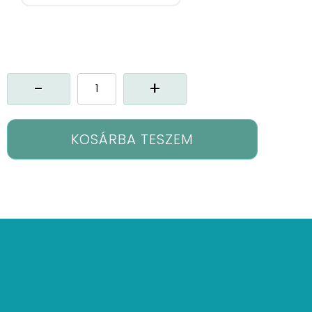
Gx-
ONID
függöny
mennyiség
KOSÁRBA TESZEM