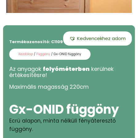
Kedvencekhez adom
Termékazonosító:
C1109 - 220
Kezdőlap
/
Függöny
/ Gx-ONID függöny
Az anyagok
folyóméterben
kerülnek
értékesítésre!
Maximális magasság
220
cm
Gx-ONID függöny
Ecrü alapon, minta nélküli fényáteresztő
függöny.