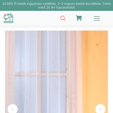
30.000 Ft felett ingyenes szállítás. 2-3 napon belüli kiszállítás. Több
mint 20 év tapasztalat.