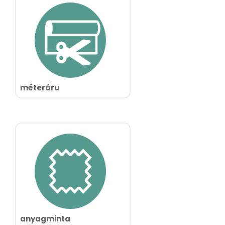
méteráru
anyagminta