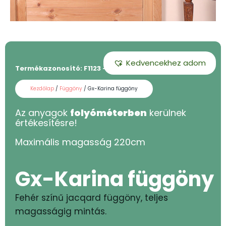
Kedvencekhez adom
Termékazonosító:
F1123 - 220
Kezdőlap
/
Függöny
/ Gx-Karina függöny
Az anyagok
folyóméterben
kerülnek
értékesítésre!
Maximális magasság
220
cm
Gx-Karina függöny
Fehér színű jacqard függöny, teljes
magasságig mintás.