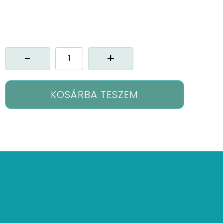
Gx-
Karina
függöny
mennyiség
KOSÁRBA TESZEM