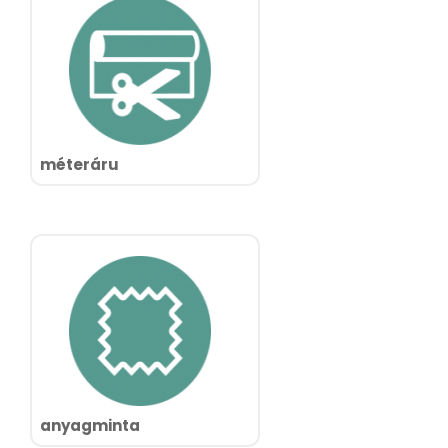
méteráru
anyagminta