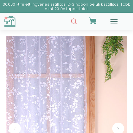
30.000 Ft felett ingyenes szállítás. 2-3 napon belüli kiszállítás. Több
mint 20 év tapasztalat.