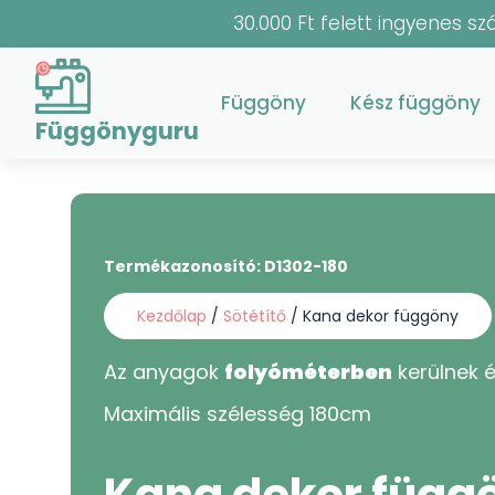
30.000 Ft felett ingyenes szá
Függöny
Kész függöny
Függönyguru
Termékazonosító:
D1302-180
Kezdőlap
/
Sötétítő
/ Kana dekor függöny
Az anyagok
folyóméterben
kerülnek é
Maximális szélesség
180
cm
Kana dekor függ