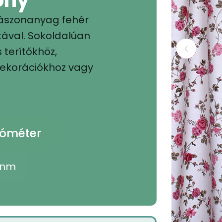
vászonanyag fehér
tával. Sokoldalúan
 terítőkhöz,
ekorációkhoz vagy
yóméter
 nm