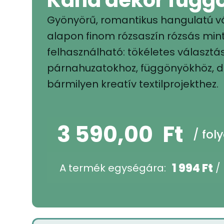
Gyönyörű, romantikus hangulatú 
alapon finom rózsaszín rózsás min
felhasználható: tökéletes választás
párnahuzatokhoz, függönyökhöz, d
bármilyen kreatív textilprojekthez.
3 590,00
Ft
/ fol
1 994
Ft
A termék egységára:
/