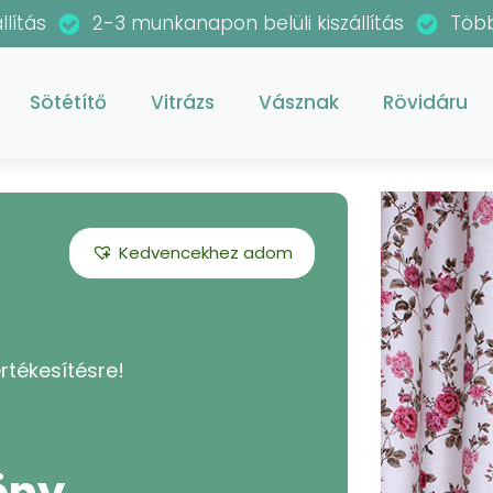
llítás
2-3 munkanapon belüli kiszállítás
Több
Sötétítő
Vitrázs
Vásznak
Rövidáru
Kedvencekhez adom
rtékesítésre!
öny