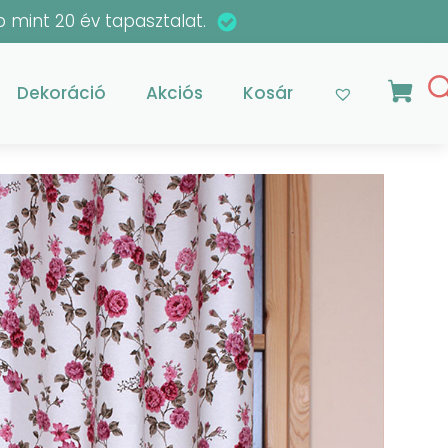
 mint 20 év tapasztalat.
Dekoráció
Akciós
Kosár