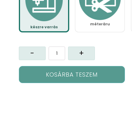
méteráru
készre varrás
Dx-
Alessia
függöny
mennyiség
KOSÁRBA TESZEM