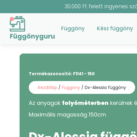
30.000 Ft felett ingyenes szá
Függöny
Kész függöny
Függönyguru
Termékazonosító:
F1141 - 150
Kezdőlap
/
Függöny
/ Dx-Alessia függöny
Az anyagok
folyóméterben
kerülnek é
Maximális magasság
150
cm
Dx-Alessia függ