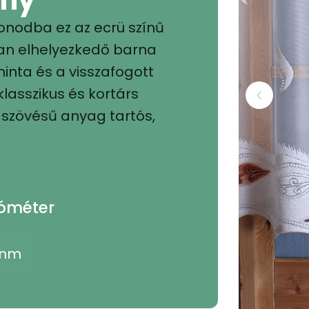
onodba ez az ecrü színű
tan elhelyezkedő barna
inta és a visszafogott
klasszikus és kortárs
 szövésű anyag tartós,
yóméter
 nm