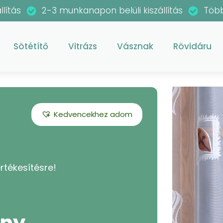
llítás
2-3 munkanapon belüli kiszállítás
Több
Sötétítő
Vitrázs
Vásznak
Rövidáru
Kedvencekhez adom
rtékesítésre!
öny