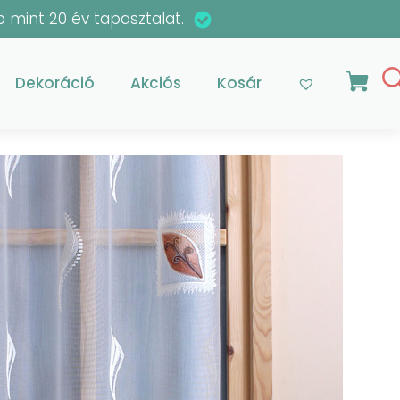
 mint 20 év tapasztalat.
Dekoráció
Akciós
Kosár