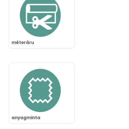
méteráru
anyagminta