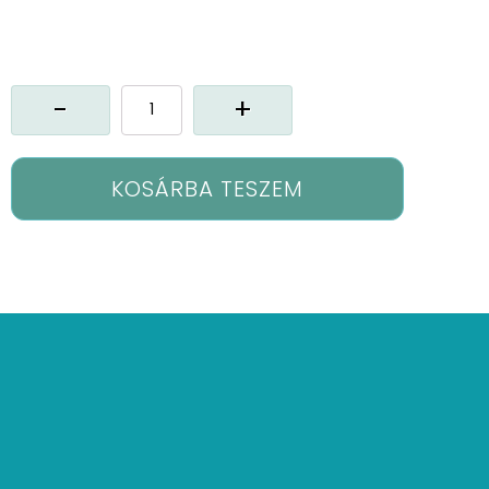
Cx-
Sofita
függöny
mennyiség
KOSÁRBA TESZEM