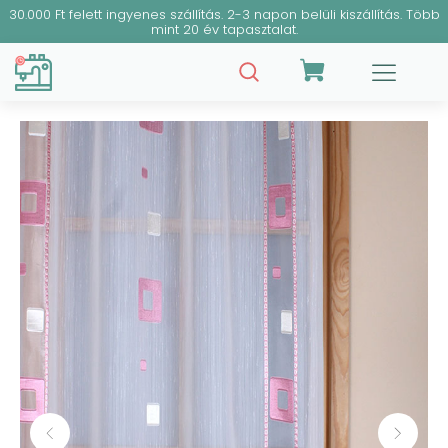
30.000 Ft felett ingyenes szállítás. 2-3 napon belüli kiszállítás. Több
mint 20 év tapasztalat.