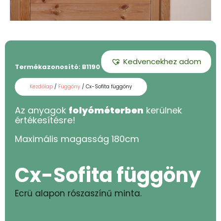
Kedvencekhez adom
Termékazonosító:
B1190 - 180
Kezdőlap
/
Függöny
/ Cx-Sofita függöny
Az anyagok
folyóméterben
kerülnek
értékesítésre!
Maximális magasság
180
cm
Cx-Sofita függöny
Ecrü alapon rószaszínű minta.