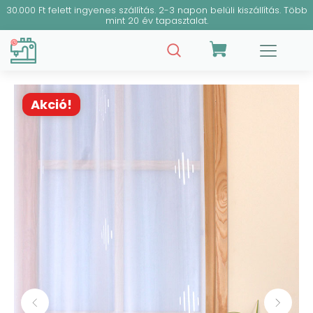
30.000 Ft felett ingyenes szállítás. 2-3 napon belüli kiszállítás. Több
mint 20 év tapasztalat.
Akció!