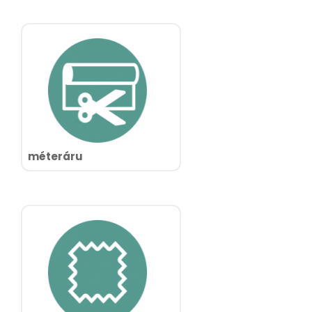
méteráru