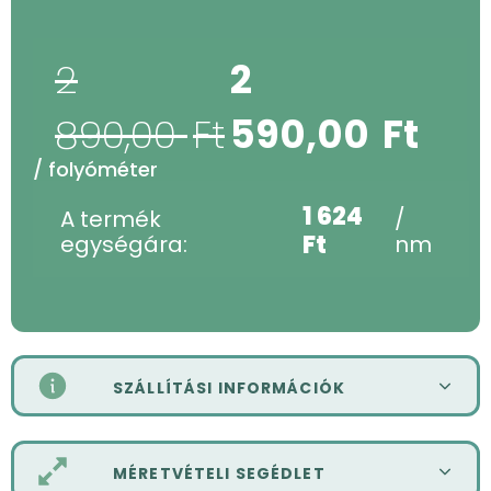
2
2
Original
Current
890,00
Ft
590,00
Ft
price
price
/ folyóméter
1 624
A termék
/
was:
is:
Ft
egységára:
nm
2
2
890,00 Ft.
590,00 Ft.
SZÁLLÍTÁSI INFORMÁCIÓK
MÉRETVÉTELI SEGÉDLET