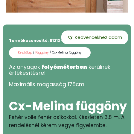
Kedvencekhez adom
Termékazonosító:
B1213 - 180
Kezdőlap
/
Függöny
/ Cx-Melina függöny
Az anyagok
folyóméterben
kerülnek
értékesítésre!
Maximális magasság
178
cm
Cx-Melina függöny
Fehér voile fehér csíkokkal. Készleten 3,8 m. A
rendelésnél kérem vegye figyelembe.