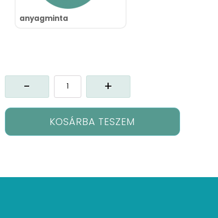
anyagminta
Cx-
Melina
függöny
mennyiség
KOSÁRBA TESZEM