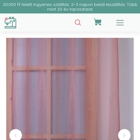
30.000 Ft felett ingyenes szállítás. 2-3 napon belüli kiszállítás. Több
mint 20 év tapasztalat.