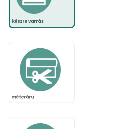
készre varrás
méteráru