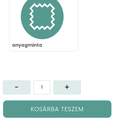
anyagminta
Cx-
Enola
függöny
mennyiség
KOSÁRBA TESZEM