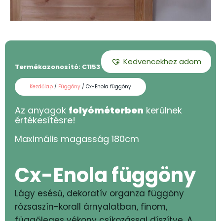
Kedvencekhez adom
Termékazonosító:
C1153 - 180
Kezdőlap
/
Függöny
/ Cx-Enola függöny
Az anyagok
folyóméterben
kerülnek
értékesítésre!
Maximális magasság
180
cm
Cx-Enola függöny
Lágy esésű, dekoratív organza függöny
rózsaszín-korall árnyalatban, finom,
függőleges vékony csíkozással díszítve. A