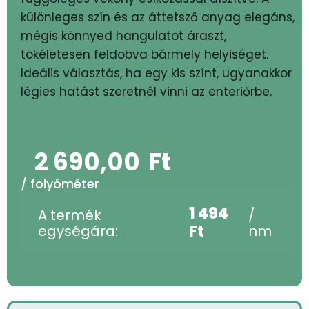
különleges szín és az áttetsző anyag elegáns,
mégis könnyed hangulatot áraszt,
tökéletesen feldobva bármely helyiséget.
Ideális választás, ha egy kis színt, ugyanakkor
légies hatást szeretnél vinni az enteriőrbe.
2 690,00
Ft
/ folyóméter
1 494
A termék
/
Ft
egységára:
nm