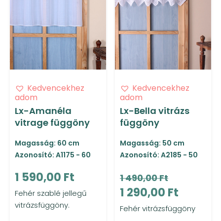
Kedvencekhez
Kedvencekhez
adom
adom
Lx-Amanéla
Lx-Bella vitrázs
vitrage függöny
függöny
Magasság: 60 cm
Magasság: 50 cm
Azonosító: A1175 - 60
Azonosító: A2185 - 50
1 590,00 Ft
1 490,00 Ft
1 290,00 Ft
Fehér szablé jellegű
vitrázsfüggöny.
Fehér vitrázsfüggöny