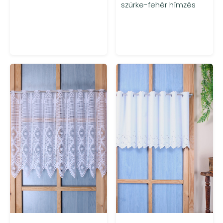
szürke-fehér hímzés