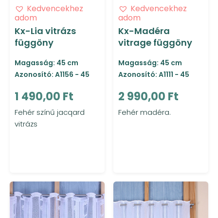
Kedvencekhez
Kedvencekhez
adom
adom
Kx-Lia vitrázs
Kx-Madéra
függöny
vitrage függöny
Magasság: 45 cm
Magasság: 45 cm
Azonosító: A1156 - 45
Azonosító: A1111 - 45
1 490,00 Ft
2 990,00 Ft
Fehér színű jacqard
Fehér madéra.
vitrázs