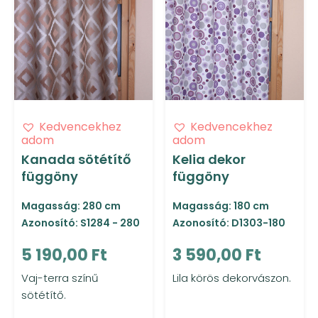
Kedvencekhez
Kedvencekhez
adom
adom
Kanada sötétítő
Kelia dekor
függöny
függöny
Magasság: 280 cm
Magasság: 180 cm
Azonosító: S1284 - 280
Azonosító: D1303-180
5 190,00 Ft
3 590,00 Ft
Vaj-terra színű
Lila körös dekorvászon.
sötétítő.