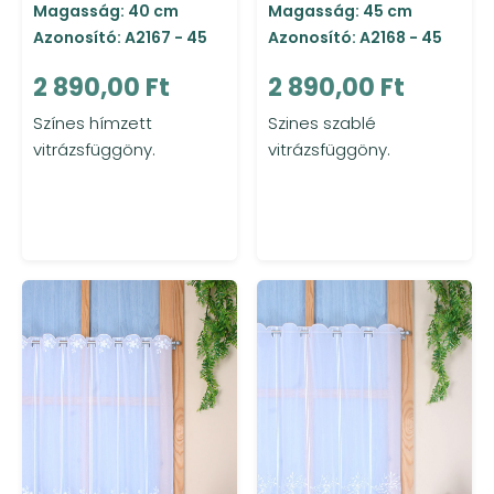
Magasság: 40 cm
Magasság: 45 cm
Azonosító: A2167 - 45
Azonosító: A2168 - 45
2 890,00 Ft
2 890,00 Ft
Színes hímzett
Szines szablé
vitrázsfüggöny.
vitrázsfüggöny.