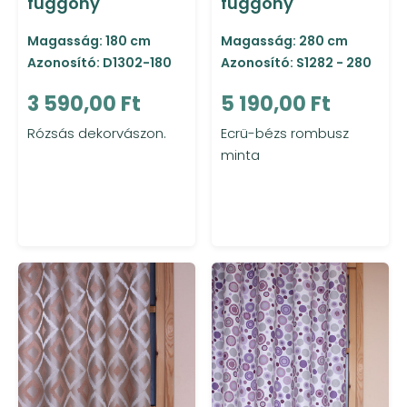
függöny
függöny
Magasság: 180 cm
Magasság: 280 cm
Azonosító: D1302-180
Azonosító: S1282 - 280
3 590,00 Ft
5 190,00 Ft
Rózsás dekorvászon.
Ecrü-bézs rombusz
minta