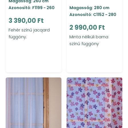
Magasság: 260 cm
Azonosító: F1199 - 260
Magasság: 280 cm
Azonosító: C1152 - 280
3 390,00 Ft
2 990,00 Ft
Fehér színű jacqard
függöny.
Minta nélküli barna
színű függöny