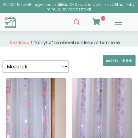
30.000 Ft felett ingyenes szállítás. 2-3 napon belüli kiszállítás. Több
mint 20 év tapasztalat.
Kezdőlap
/ “Konyha” címkével rendelkező termékek
szűrés
Select content