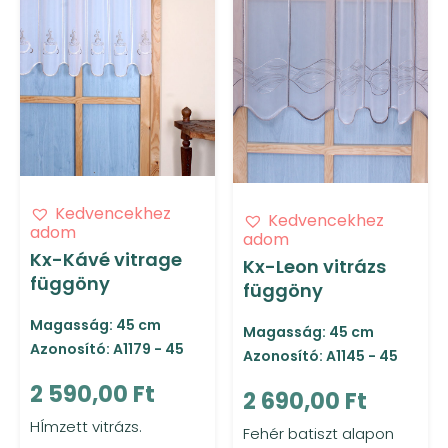
Kedvencekhez
Kedvencekhez
adom
adom
Kx-Kávé vitrage
Kx-Leon vitrázs
függöny
függöny
Magasság: 45 cm
Magasság: 45 cm
Azonosító: A1179 - 45
Azonosító: A1145 - 45
2 590,00 Ft
2 690,00 Ft
HÍmzett vitrázs.
Fehér batiszt alapon