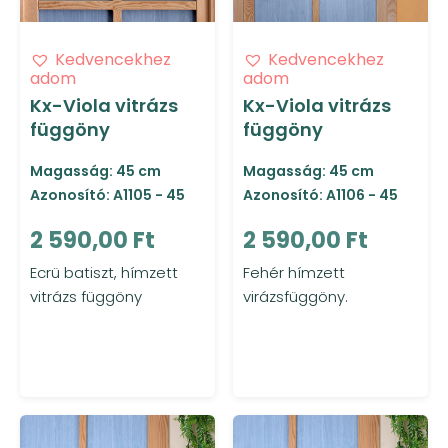
Kedvencekhez
Kedvencekhez
adom
adom
Kx-Viola vitrázs
Kx-Viola vitrázs
függöny
függöny
Magasság: 45 cm
Magasság: 45 cm
Azonosító: A1105 - 45
Azonosító: A1106 - 45
2 590,00 Ft
2 590,00 Ft
Ecrü batiszt, hímzett
Fehér hímzett
vitrázs függöny
virázsfüggöny.