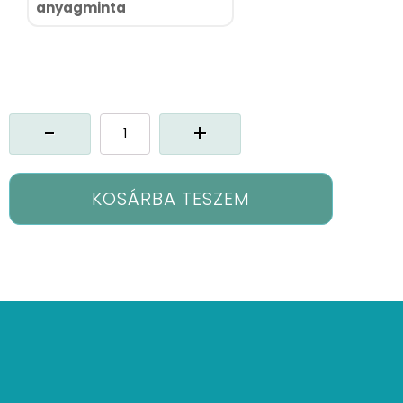
anyagminta
Cx-
Piros
alma
függöny
mennyiség
KOSÁRBA TESZEM