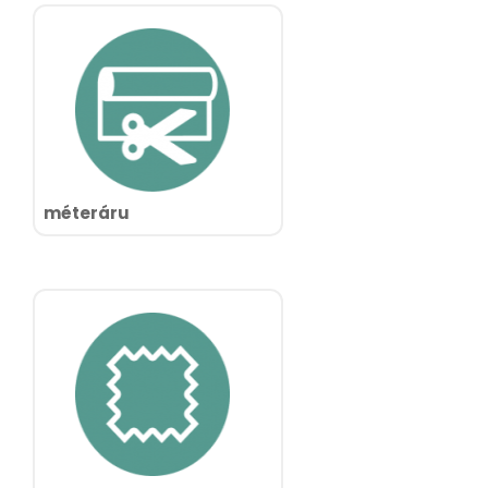
méteráru