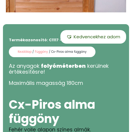
Kedvencekhez adom
Termékazonosító:
C1117 - 180
Kezdőlap
/
Függöny
/ Cx-Piros alma függöny
Az anyagok
folyóméterben
kerülnek
értékesítésre!
Maximális magasság
180
cm
Cx-Piros alma
függöny
Fehér voile alapon színes almák.