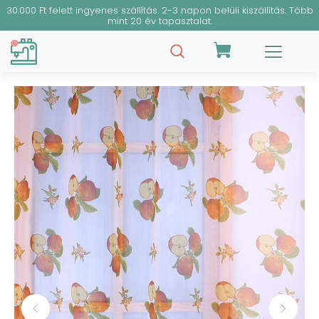
30.000 Ft felett ingyenes szállítás. 2-3 napon belüli kiszállítás. Több
mint 20 év tapasztalat.